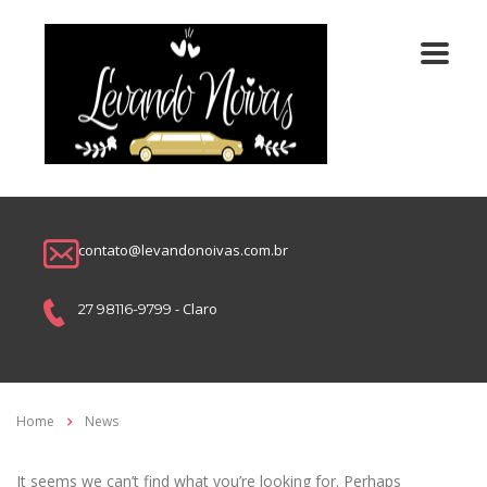
contato@levandonoivas.com.br
- Claro
27 98116-9799
Home
News
It seems we can’t find what you’re looking for. Perhaps